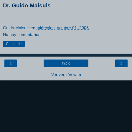
Dr. Guido Maisuls
Guido Maisuls
en
miércoles, octubre 01, 2008
No hay comentarios:
Compartir
‹
›
Inicio
Ver versión web