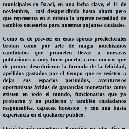
municipales
en
Israel,
en
una fecha clave, el 11 de
noviembre,
casi desapercibida hasta ahora pero
que representa
en
si misma la urgente necesidad de
cambios necesarios para nuestras pujantes ciudades.
Como es de preveer
en
estas épocas preelectorales
brotan como por arte de magia muchísimos
candidatos que prometen llevar a nuestras
poblaciones a muy buen puerto, caras nuevas que
de pronto descubrieron la formula de la felicidad,
apellidos gastados por el tiempo que se resisten a
dejar sus espacios perimidos, aventureros
oportunistas ávidos de ganancias monetarias como
existen
en
todo el mundo, funcionarios que ya
probaron y no pudieron y también ciudadanos
responsables, capaces, honestos
y con una basta
experiencia
en
el quehacer publico.
Quizá lo más novedoso y llamativo
en
estos días es