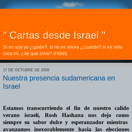
" Cartas desde Israel "
Si no soy yo ¿quién?, si no es ahora ¿cuando? si es solo
para mí, ¿de que sirve? (Hillel)
17 DE OCTUBRE DE 2008
Nuestra presencia sudamericana en
Israel
Estamos transcurriendo el fin de nuestro calido
verano israelí, Rosh Hashana nos dejo como
siempre su sabor dulce y esperanzador mientras
avanzamos inexorablemente hacia las elecciones